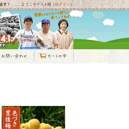
ます！
ようこそゲスト様［
ログイン
］