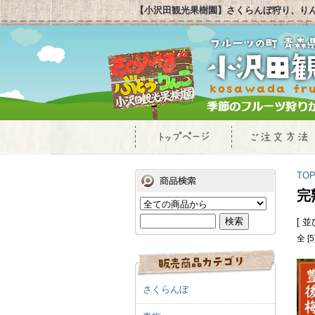
【小沢田観光果樹園】さくらんぼ狩り、り
TO
完
[ 
全 [
さくらんぼ