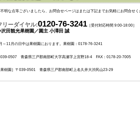
ご不明な点等ございましたら、お問合せページはまたは下記までお気軽にお問合せく
0120-76-3241
フリーダイヤル:
［受付対応時間 9:00-18:00］
小沢田観光果樹園／園主 小澤田 誠
月～11月の日中は果樹園におります。果樹園：0178-76-3241
039-0507 青森県三戸郡南部町大字高瀬字上宮野18-4 FAX：0178-20-7005
果樹園］〒039-0501 青森県三戸郡南部町上名久井大渋民山23-29