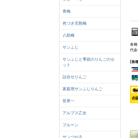
青梅
色づき完熟梅
八助梅
各種
サンふじ
代金
サンふじと季節のりんごのセ
ット
詰合せりんご
家庭用サンふじりんご
世界一
アルプス乙女
プルーン
サンつがる