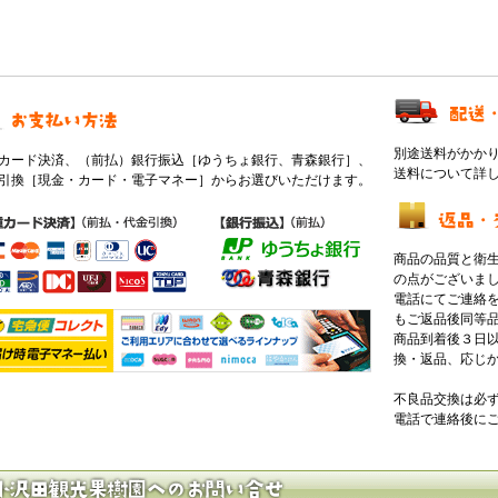
別途送料がかか
カード決済、（前払）銀行振込［ゆうちょ銀行、青森銀行］、
送料について詳
引換［現金・カード・電子マネー］からお選びいただけます。
商品の品質と衛
の点がございま
電話にてご連絡
もご返品後同等
商品到着後３日
換・返品、応じ
不良品交換は必
電話で連絡後に