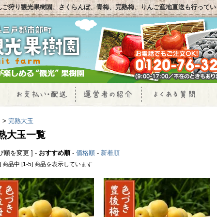
んご狩り観光果樹園、さくらんぼ、青梅、完熟梅、りんご産地直送も行ってい
P
>
完熟大玉
熟大玉一覧
並び順を変更 ] -
おすすめ順
-
価格順
-
新着順
5] 商品中 [1-5] 商品を表示しています