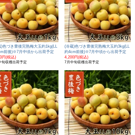
蔵)色づき豊後完熟梅大玉約1kg(LL
(冷蔵)色づき豊後完熟梅大玉約3kg(LL
cm前後)※7月中頃から出荷予定
約4cm前後)※7月中頃から出荷予定
50円(税込)
4,200円(税込)
中旬収穫出荷予定
7月中旬収穫出荷予定