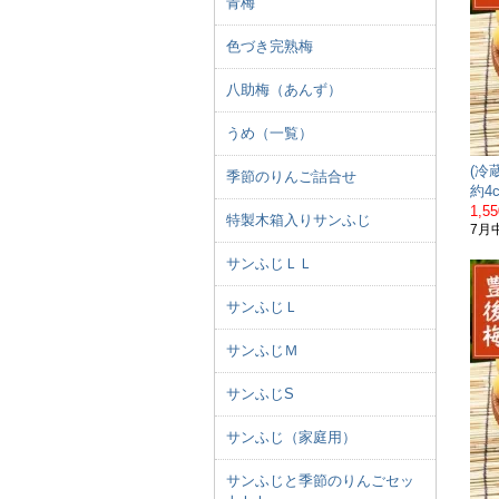
青梅
色づき完熟梅
八助梅（あんず）
うめ（一覧）
(冷
季節のりんご詰合せ
約4
1,5
特製木箱入りサンふじ
7月
サンふじＬＬ
サンふじＬ
サンふじＭ
サンふじS
サンふじ（家庭用）
サンふじと季節のりんごセッ