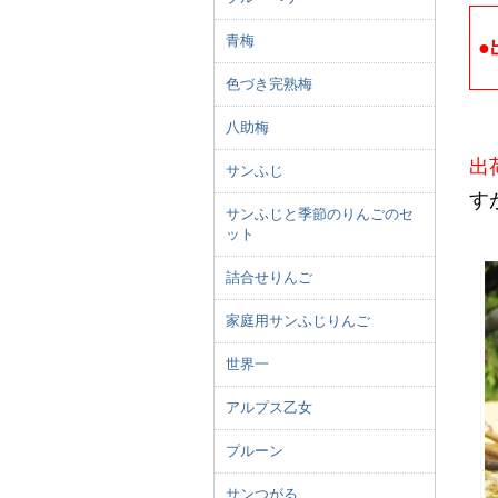
青梅
●
色づき完熟梅
八助梅
出
サンふじ
す
サンふじと季節のりんごのセ
ット
詰合せりんご
家庭用サンふじりんご
世界一
アルプス乙女
プルーン
サンつがる