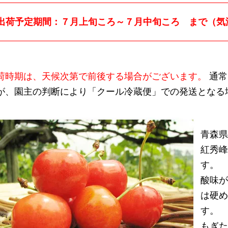
出荷予定期間：７月上旬ころ～７月中旬ころ まで（気
荷時期は、天候次第で前後する場合がございます。
通常
が、園主の判断により「クール冷蔵便」での発送となる
青森
紅秀峰
す。
酸味が
は硬め
す。
もぎた