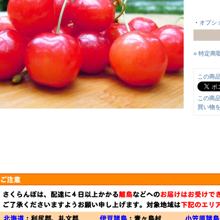
・
オプシ
» 特定商
この商
この商
買い物