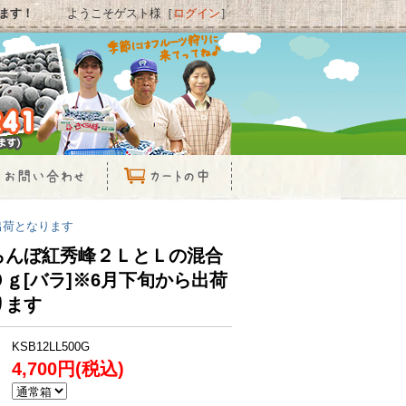
ます！
ようこそゲスト様［
ログイン
］
出荷となります
らんぼ紅秀峰２ＬとＬの混合
ｇ[バラ]※6月下旬から出荷
ります
KSB12LL500G
4,700円(税込)