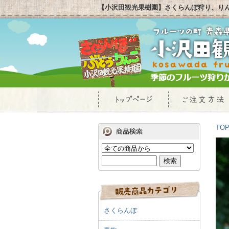
【小沢田観光果樹園】さくらんぼ狩り、り
TO
さくらんぼ