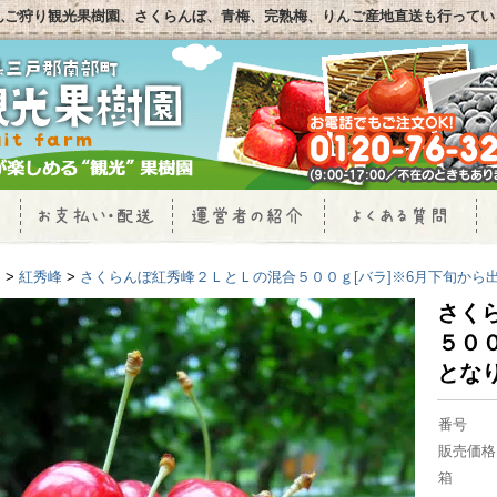
んご狩り観光果樹園、さくらんぼ、青梅、完熟梅、りんご産地直送も行ってい
P
>
紅秀峰
>
さくらんぼ紅秀峰２ＬとＬの混合５００ｇ[バラ]※6月下旬から
さく
５００
とな
番号
販売価格
箱