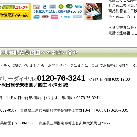
もご返品後同等
商品到着後３日
換・返品、応じ
不良品交換は必
電話で連絡後に
ご不明な点等ございましたら、お問合せページはまたは下記までお気軽にお問合せく
0120-76-3241
フリーダイヤル:
［受付対応時間 9:00-18:00］
小沢田観光果樹園／園主 小澤田 誠
月～11月の日中は果樹園におります。果樹園：0178-76-3241
039-0507 青森県三戸郡南部町大字高瀬字上宮野18-4 FAX：0178-20-7005
果樹園］〒039-0501 青森県三戸郡南部町上名久井大渋民山23-29