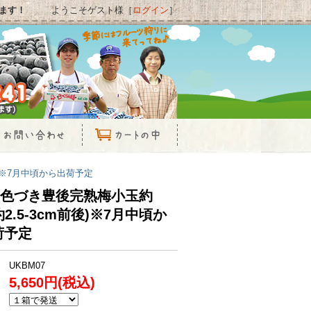
ます！
ようこそゲスト様［
ログイン
］
後)※7月中頃から出荷予定
蔵)色づき豊後完熟梅小玉約
(約2.5-3cm前後)※7月中頃か
荷予定
UKBM07
5,650円(税込)