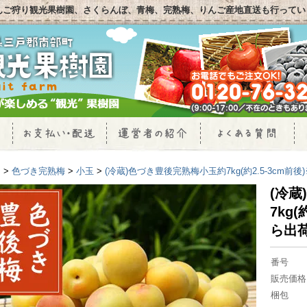
んご狩り観光果樹園、さくらんぼ、青梅、完熟梅、りんご産地直送も行ってい
P
>
色づき完熟梅
>
小玉
>
(冷蔵)色づき豊後完熟梅小玉約7kg(約2.5-3cm前
(冷
7kg
ら出
番号
販売価格
梱包