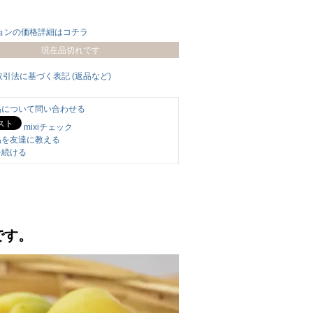
ョンの価格詳細はコチラ
現在品切れです
取引法に基づく表記 (返品など)
品について問い合わせる
mixiチェック
品を友達に教える
を続ける
です。