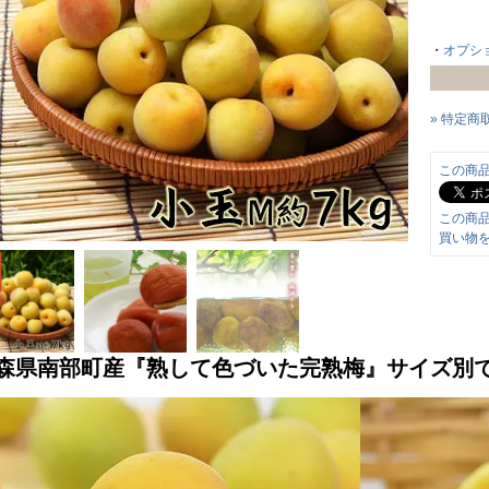
・
オプシ
» 特定商
この商
この商
買い物
森県南部町産『熟して色づいた完熟梅』サイズ別