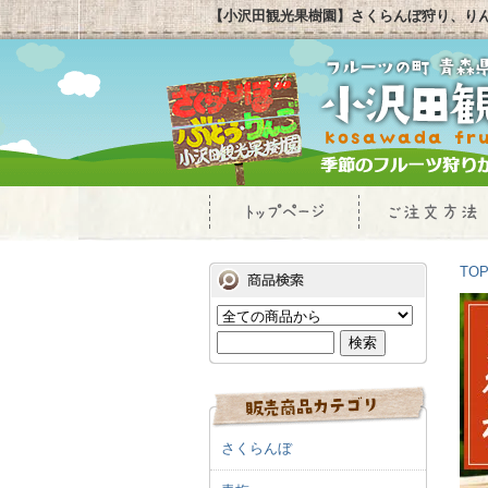
【小沢田観光果樹園】さくらんぼ狩り、り
TO
さくらんぼ